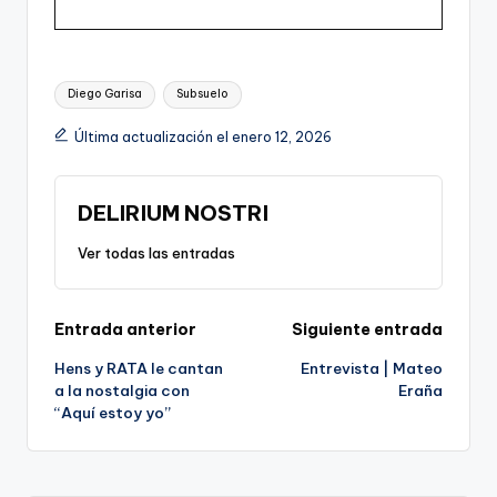
Etiquetas:
Diego Garisa
Subsuelo
Última actualización el enero 12, 2026
DELIRIUM NOSTRI
Ver todas las entradas
Navegación
Entrada anterior
Siguiente entrada
Hens y RATA le cantan
Entrevista | Mateo
de
a la nostalgia con
Eraña
“Aquí estoy yo”
entradas