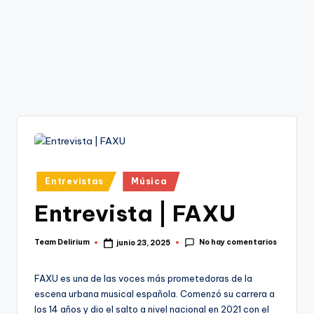
Publicado
Entrevistas
Música
en
Entrevista | FAXU
No hay comentarios
Team Delirium
junio 23, 2025
Publicado
por
FAXU es una de las voces más prometedoras de la
escena urbana musical española. Comenzó su carrera a
los 14 años y dio el salto a nivel nacional en 2021 con el