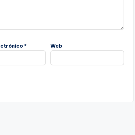
ectrónico
*
Web