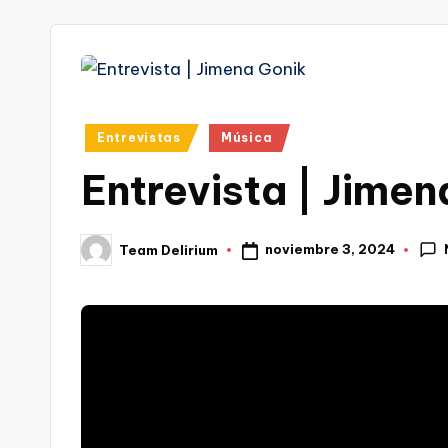
tr
i
Publicado
Entrevistas
Música
en
Entrevista | Jimen
noviembre 3, 2024
Team Delirium
Publicado
por