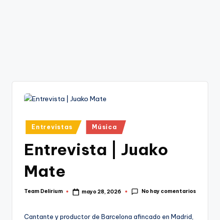
Publicado
Entrevistas
Música
en
Entrevista | Juako
Mate
No hay comentarios
Team Delirium
mayo 28, 2026
Publicado
por
Cantante y productor de Barcelona afincado en Madrid,