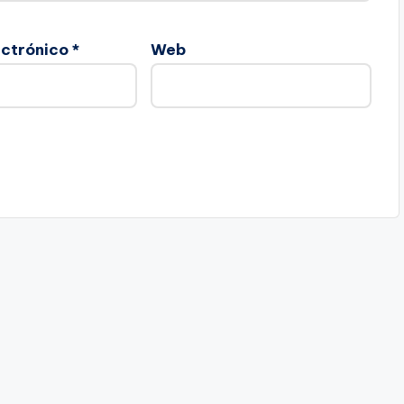
ectrónico
*
Web