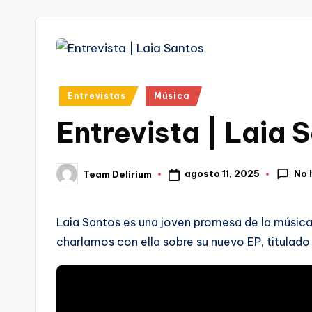
tr
i
Publicado
Entrevistas
Música
en
Entrevista | Laia 
No 
agosto 11, 2025
Team Delirium
Publicado
por
Laia Santos es una joven promesa de la música 
charlamos con ella sobre su nuevo EP, titulado