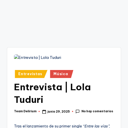
Publicado
Entrevistas
Música
en
Entrevista | Lola
Tuduri
No hay comentarios
Team Delirium
junio 29, 2025
Publicado
por
Tras el lanzamiento de su primer single
“Entre las vías”
,