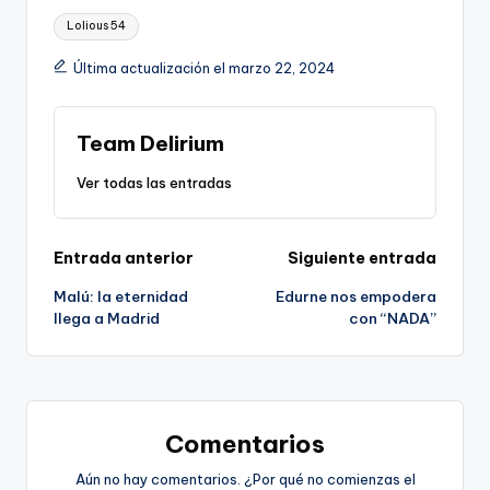
Etiquetas:
Lolious 54
Última actualización el marzo 22, 2024
Team Delirium
Ver todas las entradas
Navegación
Entrada anterior
Siguiente entrada
Malú: la eternidad
Edurne nos empodera
de
llega a Madrid
con “NADA”
entradas
Comentarios
Aún no hay comentarios. ¿Por qué no comienzas el