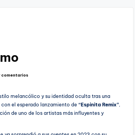
smo
y comentarios
stilo melancólico y su identidad oculta tras una
l con el esperado lanzamiento de
“Espinita Remix”
,
ón de uno de los artistas más influyentes y
.
e ya sorprendió a sus oyentes en 2023 con su