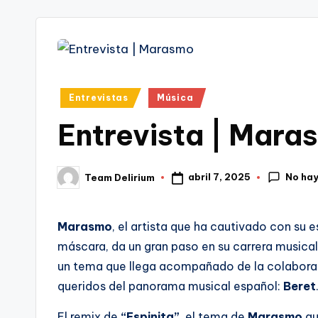
tr
i
Publicado
Entrevistas
Música
en
Entrevista | Mara
No ha
abril 7, 2025
Team Delirium
Publicado
por
Marasmo
, el artista que ha cautivado con su e
máscara, da un gran paso en su carrera musica
un tema que llega acompañado de la colaboraci
queridos del panorama musical español:
Beret
El remix de
“Espinita”
, el tema de
Marasmo
qu