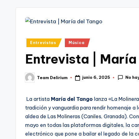
tr
i
Publicado
Entrevistas
Música
en
Entrevista | María
No ha
junio 6, 2025
Team Delirium
Publicado
por
La artista
María del Tango
lanza «La Moliner
tradición y vanguardia para rendir homenaje a la
aldea de Las Molineras (Caniles, Granada). Con 
mayo en todas las plataformas digitales, la c
electrónico que pone a bailar el legado de la co