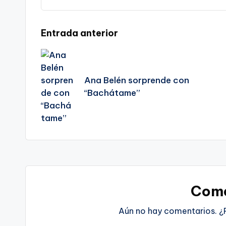
Navegación
Entrada anterior
de
Ana Belén sorprende con
entradas
“Bachátame”
Come
Aún no hay comentarios. ¿