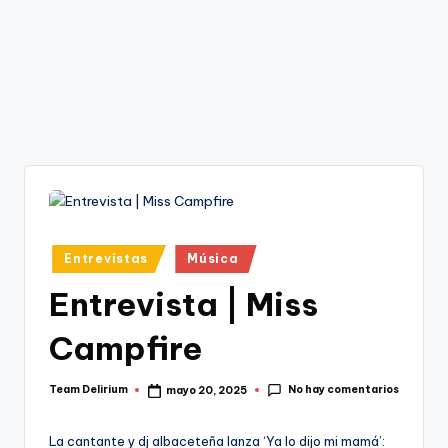
Publicado
Entrevistas
Música
en
Entrevista | Miss
Campfire
No hay comentarios
Team Delirium
mayo 20, 2025
Publicado
por
La cantante y dj albaceteña lanza ‘Ya lo dijo mi mamá’: