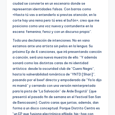
ciudad se convierte en un escenario donde se
representan identidades falsas. Con barras como
«Hasta tú vas a entenderlo si prestas atención, en la
corte hay una reina pero tú eres el bufón», creo que me
posiciono como una voz nueva y contundente en la
escena: femenina, feroz y con un discurso propio”.
Toda una declaración de intenciones. No en vano
estamos ante una artista sin pelos en la lengua. Su
próximo Ep de 4 canciones, que irá presentando canción
a canción, será una nueva muestra de ello. “Y además
sonará como las distintas caras de mi identidad
artística: desde la oscuridad club de “Cuero Negro”,
hasta la vulnerabilidad romántica de “YNTD [Shari]”,
pasando por el beef directo y empoderado de “Ya lo dijo
mi mamá” y cerrando con una versión reinterpretada
para la pista de “La Salvación” de Arde Bogotá” (que
presentó el pasado fin de semana en el festival San San
de Benicassim). Cuatro caras que juntas, además, dan
forma a un disco conceptual. Porque Distrito Centro es
“un EP que fusiona electrónica afilada, hip-hop con