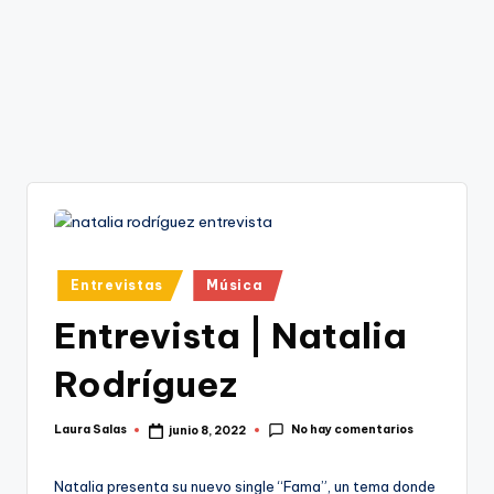
Publicado
Entrevistas
Música
en
Entrevista | Natalia
Rodríguez
No hay comentarios
Laura Salas
junio 8, 2022
Publicado
por
Natalia presenta su nuevo single “Fama”, un tema donde