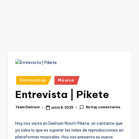
Publicado
Entrevistas
Música
en
Entrevista | Pikete
No hay comentarios
Team Delirium
junio 8, 2025
Publicado
por
Hoy nos visita en Delirium Nostri Pikete, un cantante que
ya sabe lo que es superar las miles de reproducciones en
plataformas musicales. Hoy nos presenta su nueva