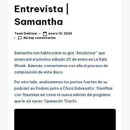
Entrevista |
Samantha
Team Delirium
enero 19, 2024
Publicado
No hay comentarios
por
Samantha nos habla sobre su gira “Antidotour” que
arrancará el próximo sábado 20 de enero en La Sala
Wizink. Además, comentamos con ella el proceso de
composición de este disco.
Por otro lado, analizaremos los puntos fuertes de su
podcast en Podimo junto a Chica Sobresalto:
Triunfitas
con Traumitas
así como la nueva edición del programa
que le vió nacer: Operación Triunfo.