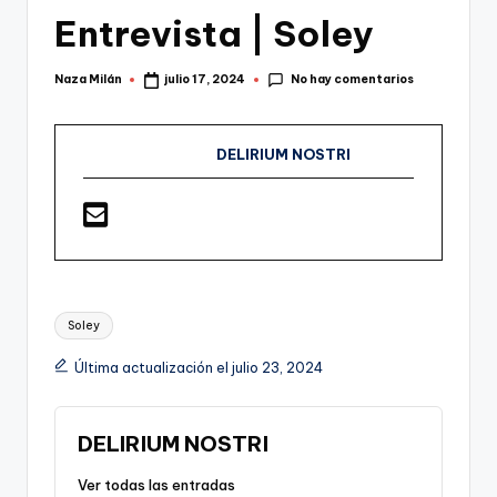
Entrevista | Soley
No hay comentarios
Naza Milán
julio 17, 2024
Publicado
por
DELIRIUM NOSTRI
Etiquetas:
Soley
Última actualización el julio 23, 2024
DELIRIUM NOSTRI
Ver todas las entradas