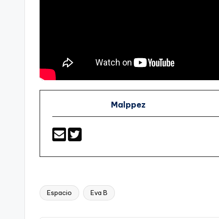
Malppez
Espacio
Eva B
Etiquetas: