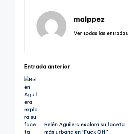
malppez
Ver todas las entradas
Navegación
Entrada anterior
de
entradas
Belén Aguilera explora su faceta
más urbana en “Fuck Off”