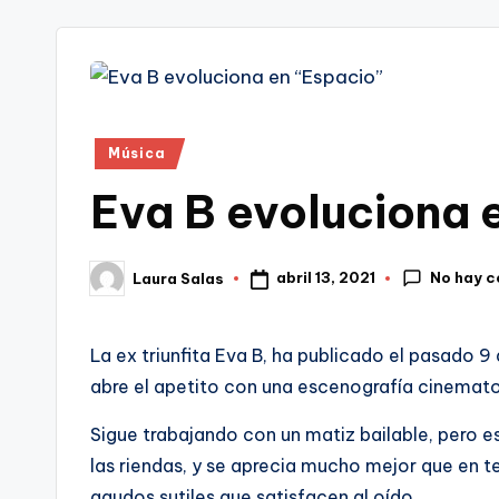
tr
i
Publicado
Música
en
Eva B evoluciona 
No hay 
abril 13, 2021
Laura Salas
Publicado
por
La ex triunfita Eva B, ha publicado el pasado 9
abre el apetito con una escenografía cinemat
Sigue trabajando con un matiz bailable, pero 
las riendas, y se aprecia mucho mejor que en 
agudos sutiles que satisfacen al oído.