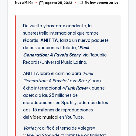
No hay comentarios
Naza Milán
agosto 25, 2023
Publicado
por
De vuelta y bastante candente, la
superestrella internacional que rompe
récords,
ANITTA
, lanza un nuevo paquete
de tres canciones titulado,
‘
Funk
Generation: A Favela Story
’
via Republic
Records/Universal Music Latino.
ANITTA labró el camino para
‘Funk
Generation: A Favela Love Story’
con el
éxito internacional
«Funk Rave»
,
que se
acerca a las 25 millones de
reproducciones en Spotify, además de los
casi 15 millones de reproducciones
del
vídeo musical
en YouTube.
Variety
calificó el tema de «alegre»
y
Rolling Stone
de «vibrante y optimista».