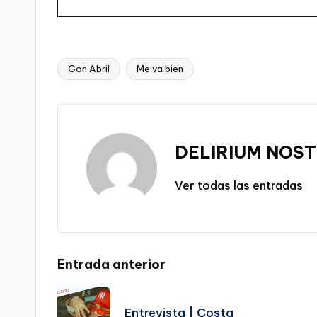
Gon Abril
Me va bien
Etiquetas:
DELIRIUM NOST
Ver todas las entradas
Navegación
Entrada anterior
de
Entrevista | Costa