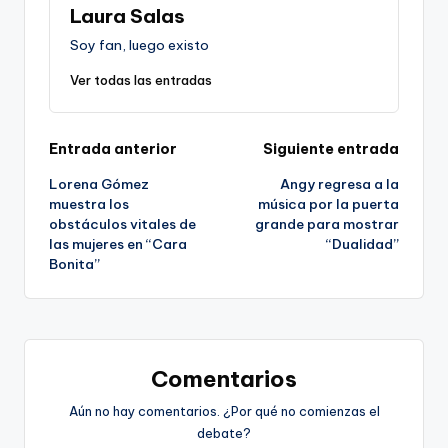
Laura Salas
Soy fan, luego existo
Ver todas las entradas
Navegación
Entrada anterior
Siguiente entrada
Lorena Gómez
Angy regresa a la
de
muestra los
música por la puerta
obstáculos vitales de
grande para mostrar
entradas
las mujeres en “Cara
“Dualidad”
Bonita”
Comentarios
Aún no hay comentarios. ¿Por qué no comienzas el
debate?