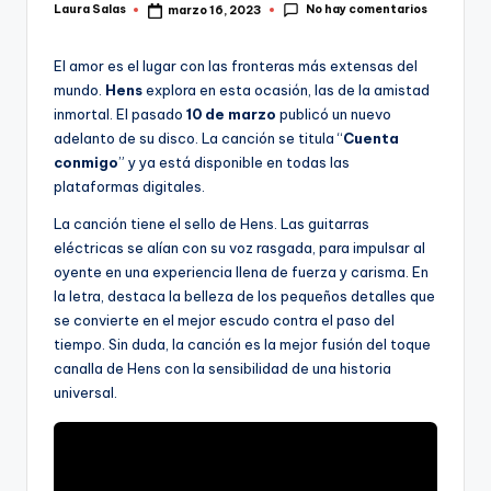
No hay comentarios
Laura Salas
marzo 16, 2023
Publicado
por
El amor es el lugar con las fronteras más extensas del
mundo.
Hens
explora en esta ocasión, las de la amistad
inmortal. El pasado
10 de marzo
publicó un nuevo
adelanto de su disco. La canción se titula “
Cuenta
conmigo
” y ya está disponible en todas las
plataformas digitales.
La canción tiene el sello de Hens. Las guitarras
eléctricas se alían con su voz rasgada, para impulsar al
oyente en una experiencia llena de fuerza y carisma. En
la letra, destaca la belleza de los pequeños detalles que
se convierte en el mejor escudo contra el paso del
tiempo. Sin duda, la canción es la mejor fusión del toque
canalla de Hens con la sensibilidad de una historia
universal.