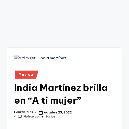
Publicado
Música
en
India Martínez brilla
en “A ti mujer”
Laura Salas
octubre 23, 2022
Publicado
No hay comentarios
por