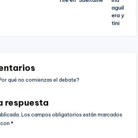
TINI en “Suéltame”
ntarios
Por qué no comienzas el debate?
a respuesta
ublicada.
Los campos obligatorios están marcados
con
*