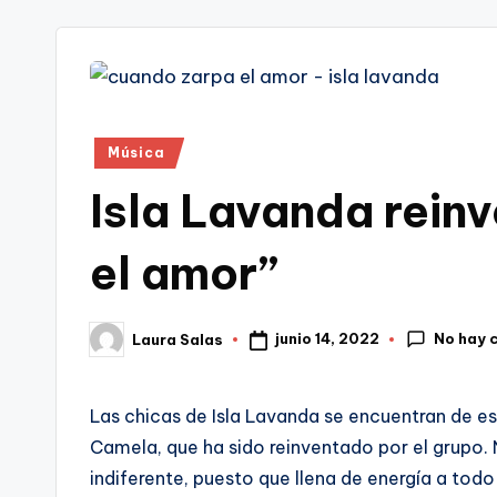
tr
i
Publicado
Música
en
Isla Lavanda rein
el amor”
No hay 
junio 14, 2022
Laura Salas
Publicado
por
Las chicas de Isla Lavanda se encuentran de e
Camela, que ha sido reinventado por el grupo.
indiferente, puesto que llena de energía a todo