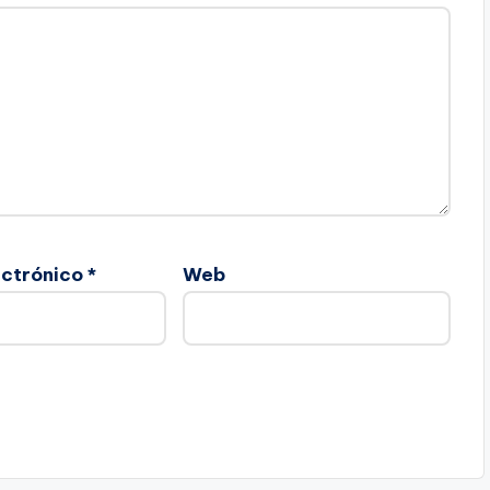
ectrónico
*
Web