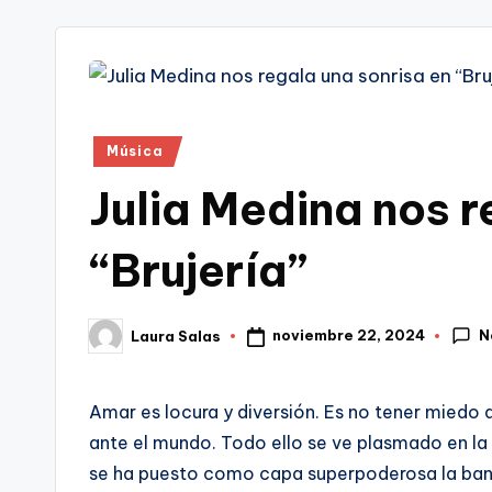
tr
i
Publicado
Música
en
Julia Medina nos r
“Brujería”
N
noviembre 22, 2024
Laura Salas
Publicado
por
Amar es locura y diversión. Es no tener miedo 
ante el mundo. Todo ello se ve plasmado en la n
se ha puesto como capa superpoderosa la band