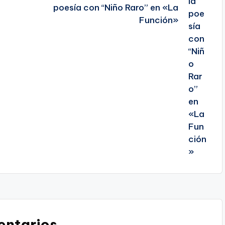
poesía con “Niño Raro” en «La
Función»
ntarios