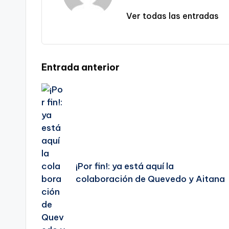
Ver todas las entradas
Navegación
Entrada anterior
de
entradas
¡Por fin!: ya está aquí la
colaboración de Quevedo y Aitana