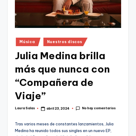
Publicado
Música
Nuestros discos
en
Julia Medina brilla
más que nunca con
“Compañera de
Viaje”
No hay comentarios
Laura Salas
abril 23, 2024
Publicado
por
Tras varios meses de constantes lanzamientos, Julia
Medina ha reunido todos sus singles en un nuevo EP,