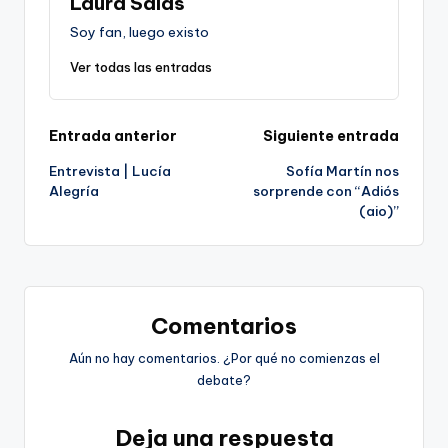
Laura Salas
Soy fan, luego existo
Ver todas las entradas
Navegación
Entrada anterior
Siguiente entrada
Entrevista | Lucía
Sofía Martín nos
de
Alegría
sorprende con “Adiós
(aio)”
entradas
Comentarios
Aún no hay comentarios. ¿Por qué no comienzas el
debate?
Deja una respuesta