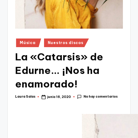
Publicado
Música
Nuestros discos
en
La «Catarsis» de
Edurne… ¡Nos ha
enamorado!
No hay comentarios
Laura Salas
junio 16, 2020
Publicado
por