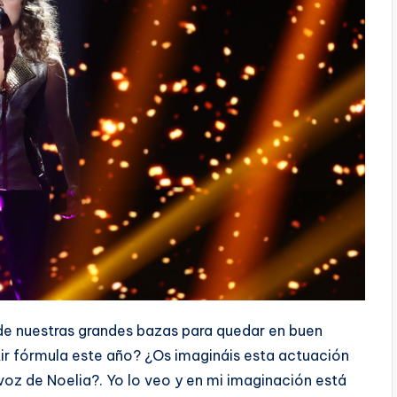
 de nuestras grandes bazas para quedar en buen
tir fórmula este año? ¿Os imagináis esta actuación
voz de Noelia?. Yo lo veo y en mi imaginación está