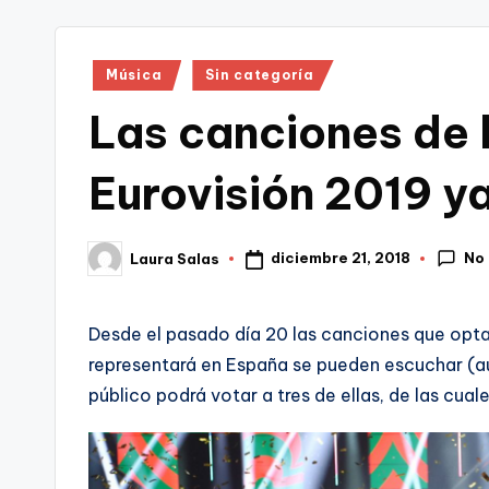
tr
i
Publicado
Música
Sin categoría
en
Las canciones de 
Eurovisión 2019 ya
No
diciembre 21, 2018
Laura Salas
Publicado
por
Desde el pasado día 20 las canciones que opta
representará en España se pueden escuchar (a
público podrá votar a tres de ellas, de las cuale