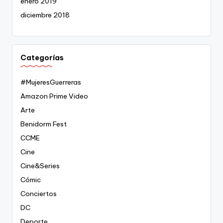
enero 2019
diciembre 2018
Categorías
#MujeresGuerreras
Amazon Prime Video
Arte
Benidorm Fest
CCME
Cine
Cine&Series
Cómic
Conciertos
DC
Deporte