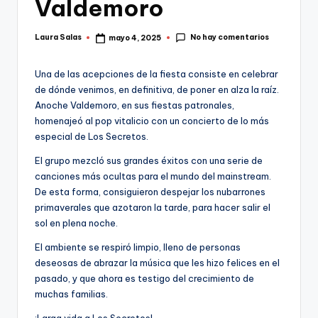
Valdemoro
No hay comentarios
Laura Salas
mayo 4, 2025
Publicado
por
Una de las acepciones de la fiesta consiste en celebrar
de dónde venimos, en definitiva, de poner en alza la raíz.
Anoche Valdemoro, en sus fiestas patronales,
homenajeó al pop vitalicio con un concierto de lo más
especial de Los Secretos.
El grupo mezcló sus grandes éxitos con una serie de
canciones más ocultas para el mundo del mainstream.
De esta forma, consiguieron despejar los nubarrones
primaverales que azotaron la tarde, para hacer salir el
sol en plena noche.
El ambiente se respiró limpio, lleno de personas
deseosas de abrazar la música que les hizo felices en el
pasado, y que ahora es testigo del crecimiento de
muchas familias.