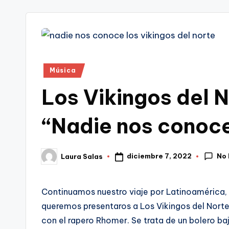
tr
i
Publicado
Música
en
Los Vikingos del 
“Nadie nos conoce
No 
diciembre 7, 2022
Laura Salas
Publicado
por
Continuamos nuestro viaje por Latinoamérica,
queremos presentaros a Los Vikingos del Norte
con el rapero Rhomer. Se trata de un bolero b