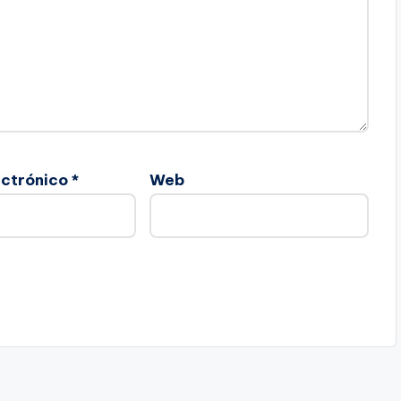
ectrónico
*
Web