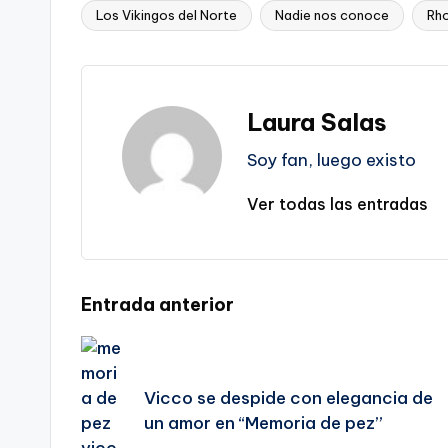
Los Vikingos del Norte
Nadie nos conoce
Rh
Etiquetas:
Laura Salas
Soy fan, luego existo
Ver todas las entradas
Navegación
Entrada anterior
de
Vicco se despide con elegancia de
entradas
un amor en “Memoria de pez”