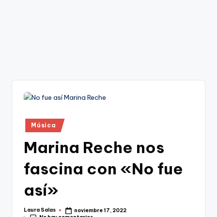
Publicado
Música
en
Marina Reche nos
fascina con «No fue
así»
Laura Salas
noviembre 17, 2022
Publicado