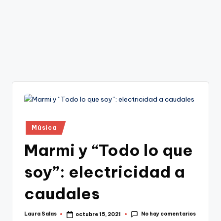
Publicado
Música
en
Marmi y “Todo lo que
soy”: electricidad a
caudales
No hay comentarios
Laura Salas
octubre 15, 2021
Publicado