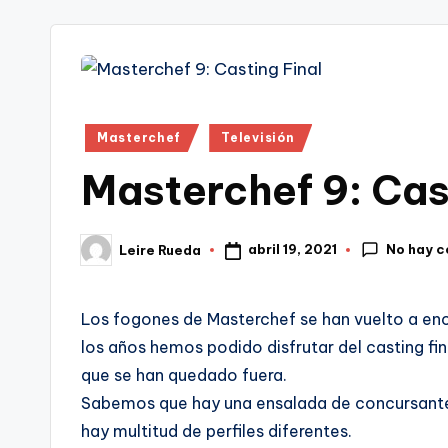
tr
i
Publicado
Masterchef
Televisión
en
Masterchef 9: Cas
No hay 
abril 19, 2021
Leire Rueda
Publicado
por
Los fogones de Masterchef se han vuelto a en
los años hemos podido disfrutar del casting fi
que se han quedado fuera.
Sabemos que hay una ensalada de concursante
hay multitud de perfiles diferentes.