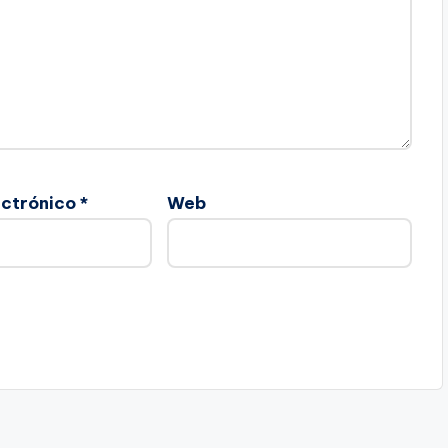
ectrónico
*
Web