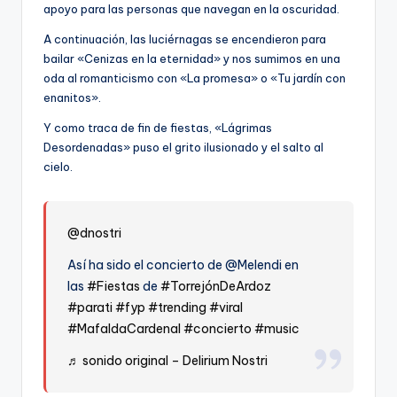
apoyo para las personas que navegan en la oscuridad.
A continuación, las luciérnagas se encendieron para
bailar «Cenizas en la eternidad» y nos sumimos en una
oda al romanticismo con «La promesa» o «Tu jardín con
enanitos».
Y como traca de fin de fiestas, «Lágrimas
Desordenadas» puso el grito ilusionado y el salto al
cielo.
@dnostri
Así ha sido el concierto de @Melendi en
las
#Fiestas
de
#TorrejónDeArdoz
#parati
#fyp
#trending
#viral
#MafaldaCardenal
#concierto
#music
♬ sonido original – Delirium Nostri