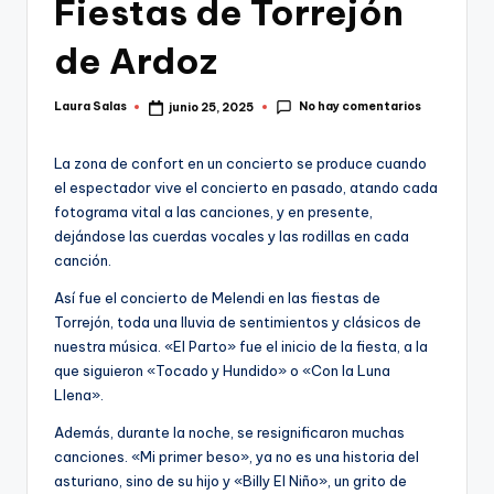
Fiestas de Torrejón
de Ardoz
No hay comentarios
Laura Salas
junio 25, 2025
Publicado
por
La zona de confort en un concierto se produce cuando
el espectador vive el concierto en pasado, atando cada
fotograma vital a las canciones, y en presente,
dejándose las cuerdas vocales y las rodillas en cada
canción.
Así fue el concierto de Melendi en las fiestas de
Torrejón, toda una lluvia de sentimientos y clásicos de
nuestra música. «El Parto» fue el inicio de la fiesta, a la
que siguieron «Tocado y Hundido» o «Con la Luna
Llena».
Además, durante la noche, se resignificaron muchas
canciones. «Mi primer beso», ya no es una historia del
asturiano, sino de su hijo y «Billy El Niño», un grito de