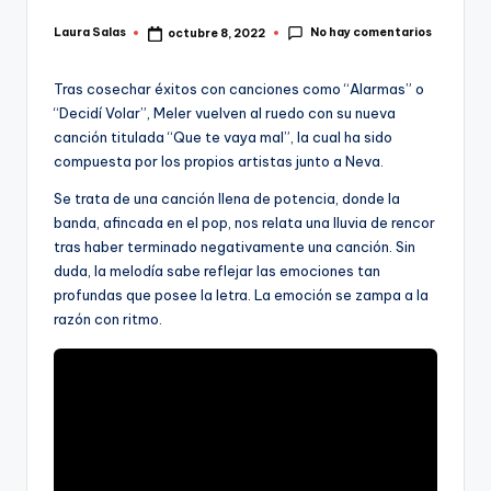
No hay comentarios
Laura Salas
octubre 8, 2022
Publicado
por
Tras cosechar éxitos con canciones como “Alarmas” o
“Decidí Volar”, Meler vuelven al ruedo con su nueva
canción titulada “Que te vaya mal”, la cual ha sido
compuesta por los propios artistas junto a Neva.
Se trata de una canción llena de potencia, donde la
banda, afincada en el pop, nos relata una lluvia de rencor
tras haber terminado negativamente una canción. Sin
duda, la melodía sabe reflejar las emociones tan
profundas que posee la letra. La emoción se zampa a la
razón con ritmo.