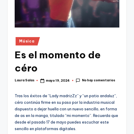
Publicado
Música
en
Es el momento de
céro
No hay comentarios
Laura Salas
mayo 19, 2024
Publicado
por
Tras los éxitos de “Lady madrizZz” y “un patio andaluz”,
céro continúa firme en su paso por la industria musical
dispuesto a dejar huella con un nuevo sencillo, en forma
de as en la manga, titulado “mi momento”. Recuerda que
desde el pasado 17 de mayo puedes escuchar este
sencillo en plataformas digitales.