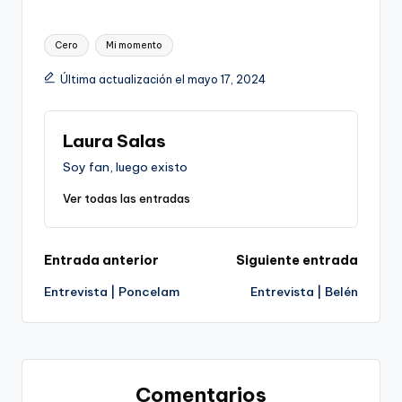
Etiquetas:
Cero
Mi momento
Última actualización el mayo 17, 2024
Laura Salas
Soy fan, luego existo
Ver todas las entradas
Navegación
Entrada anterior
Siguiente entrada
Entrevista | Poncelam
Entrevista | Belén
de
entradas
Comentarios