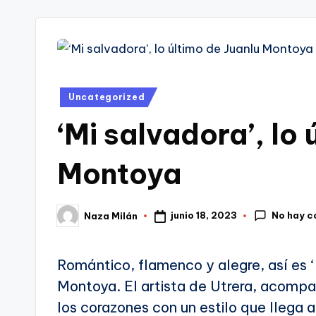
tr
i
Publicado
Uncategorized
en
‘Mi salvadora’, lo 
Montoya
No hay c
junio 18, 2023
Naza Milán
Publicado
por
Romántico, flamenco y alegre, así es ‘
Montoya. El artista de Utrera, acompa
los corazones con un estilo que llega a