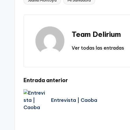
Juanlu Montoya
Mi Salvadora
Etiquetas:
Team Delirium
Ver todas las entradas
Navegación
Entrada anterior
de
Entrevista | Caoba
entradas