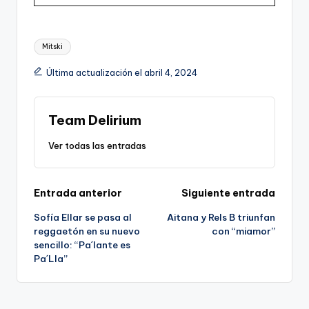
Etiquetas:
Mitski
Última actualización el abril 4, 2024
Team Delirium
Ver todas las entradas
Navegación
Entrada anterior
Siguiente entrada
Sofía Ellar se pasa al
Aitana y Rels B triunfan
de
reggaetón en su nuevo
con “miamor”
sencillo: “Pa´lante es
entradas
Pa´Lla”