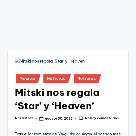
Publicado
Música
Noticias
Noticias
en
Mitski nos regala
‘Star’ y ‘Heaven’
No hay comentarios
Naza Milán
agosto 30, 2023
Publicado
por
Tras el lanzamiento de ‘
Bug Like an Angel
‘ el pasado mes