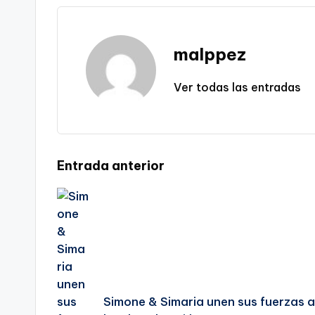
malppez
Ver todas las entradas
Navegación
Entrada anterior
de
entradas
Simone & Simaria unen sus fuerzas 