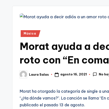
tr
i
Publicado
Música
en
Morat ayuda a dec
roto con “En coma
No ha
agosto 16, 2021
Laura Salas
Publicado
por
Morat ha otorgado la categoría de single a un
“¿Ha dónde vamos?”. La canción se llama “En 
publicado el pasado 13 de agosto.