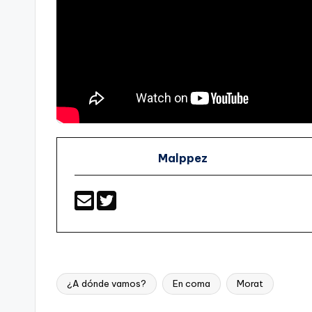
Malppez
¿A dónde vamos?
En coma
Morat
Etiquetas: