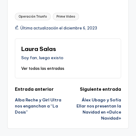
Etiquetas:
Operación Triunfo
Prime Video
Última actualización el diciembre 6, 2023
Laura Salas
Soy fan, luego existo
Ver todas las entradas
Navegación
Entrada anterior
Siguiente entrada
Alba Reche y Girl Ultra
Álex Ubago y Sofía
de
nos enganchan a “La
Ellar nos presentan la
Dosis”
Navidad en «Dulce
entradas
Navidad»