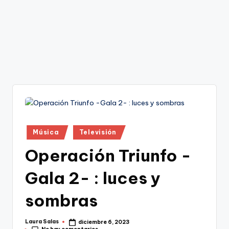
Publicado
Música
Televisión
en
Operación Triunfo -
Gala 2- : luces y
sombras
Laura Salas
diciembre 6, 2023
Publicado