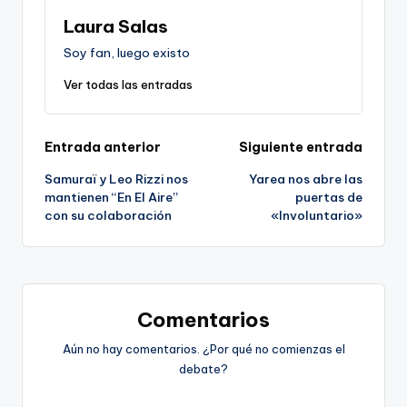
Laura Salas
Soy fan, luego existo
Ver todas las entradas
Navegación
Entrada anterior
Siguiente entrada
Samuraï y Leo Rizzi nos
Yarea nos abre las
de
mantienen “En El Aire”
puertas de
con su colaboración
«Involuntario»
entradas
Comentarios
Aún no hay comentarios. ¿Por qué no comienzas el
debate?