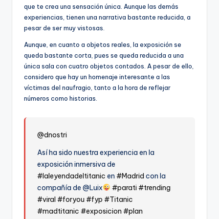
que te crea una sensación única. Aunque las demás
experiencias, tienen una narrativa bastante reducida, a
pesar de ser muy vistosas.
Aunque, en cuanto a objetos reales, la exposición se
queda bastante corta, pues se queda reducida a una
única sala con cuatro objetos contados. A pesar de ello,
considero que hay un homenaje interesante a las
víctimas del naufragio, tanto a la hora de reflejar
números como historias.
@dnostri
Así ha sido nuestra experiencia en la
exposición inmersiva de
#laleyendadeltitanic
en
#Madrid
con la
compañía de @Luix
#parati
#trending
#viral
#foryou
#fyp
#Titanic
#madtitanic
#exposicion
#plan