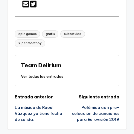
Etiquetas:
epic games
gratis
subnatuica
super meatboy
Team Delirium
Ver todas las entradas
Navegación
Entrada anterior
Siguiente entrada
La música de Raoul
Polémica con pre-
de
Vázquez ya tiene fecha
selección de canciones
de salida.
para Eurovisión 2019
entradas