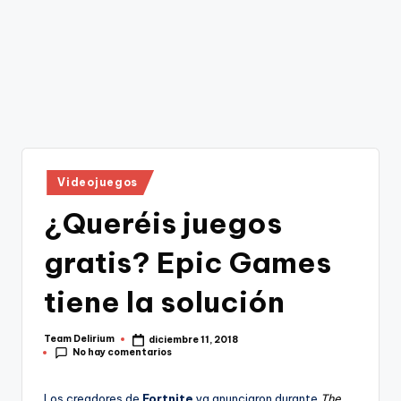
Publicado
Videojuegos
en
¿Queréis juegos
gratis? Epic Games
tiene la solución
Team Delirium
diciembre 11, 2018
Publicado
No hay comentarios
por
Los creadores de
Fortnite
ya anunciaron durante
The