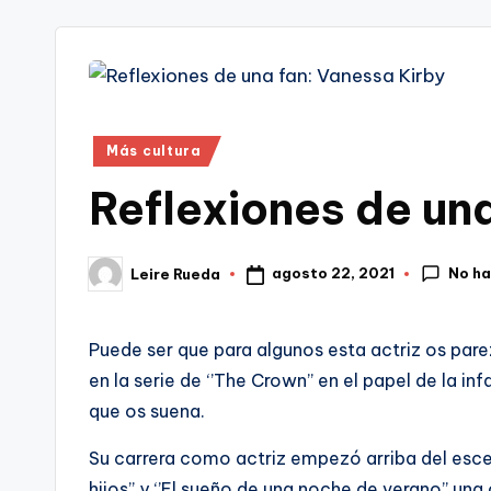
tr
i
Publicado
Más cultura
en
Reflexiones de un
No h
agosto 22, 2021
Leire Rueda
Publicado
por
Puede ser que para algunos esta actriz os par
en la serie de ‘’The Crown’’ en el papel de la in
que os suena.
Su carrera como actriz empezó arriba del escen
hijos’’ y ‘’El sueño de una noche de verano’’ un