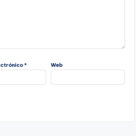
ectrónico
*
Web