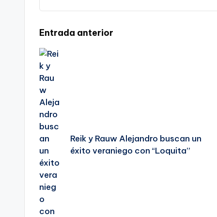
Navegación
Entrada anterior
de
entradas
Reik y Rauw Alejandro buscan un
éxito veraniego con “Loquita”