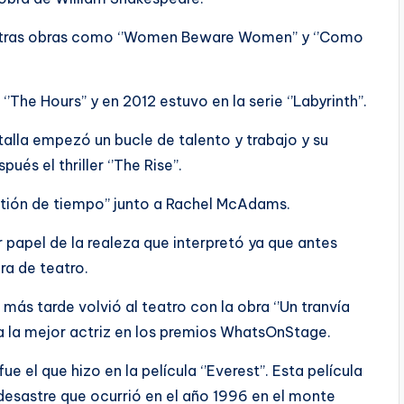
 otras obras como ‘’Women Beware Women’’ y ‘’Como
‘’The Hours’’ y en 2012 estuvo en la serie ‘’Labyrinth’’.
alla empezó un bucle de talento y trabajo y su
ués el thriller ‘’The Rise’’.
estión de tiempo’’ junto a Rachel McAdams.
r papel de la realeza que interpretó ya que antes
bra de teatro.
 más tarde volvió al teatro con la obra ‘’Un tranvía
 a la mejor actriz en los premios WhatsOnStage.
 el que hizo en la película ‘’Everest’’. Esta película
desastre que ocurrió en el año 1996 en el monte