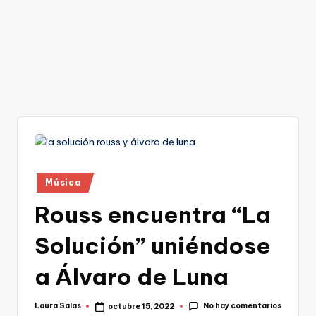
Publicado
Música
en
Rouss encuentra “La
Solución” uniéndose
a Álvaro de Luna
No hay comentarios
Laura Salas
octubre 15, 2022
Publicado