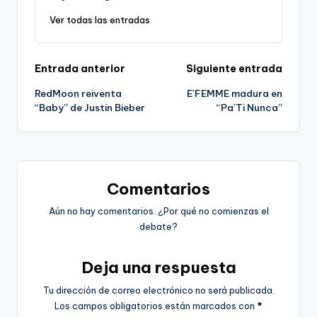
Ver todas las entradas
Navegación
Entrada anterior
Siguiente entrada
RedMoon reiventa
E´FEMME madura en
de
“Baby” de Justin Bieber
“Pa´Ti Nunca”
entradas
Comentarios
Aún no hay comentarios. ¿Por qué no comienzas el
debate?
Deja una respuesta
Tu dirección de correo electrónico no será publicada.
Los campos obligatorios están marcados con
*