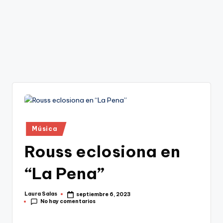
Publicado
Música
en
Rouss eclosiona en
“La Pena”
Laura Salas
septiembre 6, 2023
Publicado
No hay comentarios
por