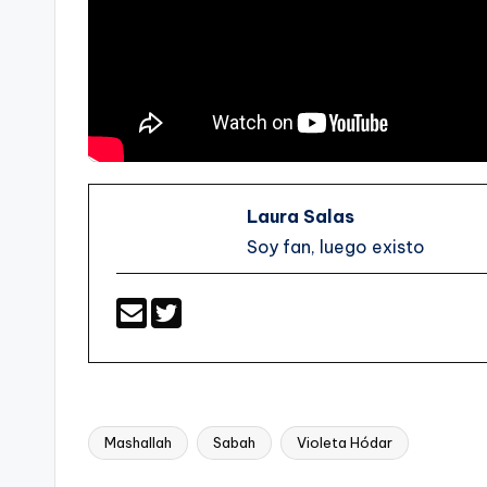
Laura Salas
Soy fan, luego existo
Mashallah
Sabah
Violeta Hódar
Etiquetas: