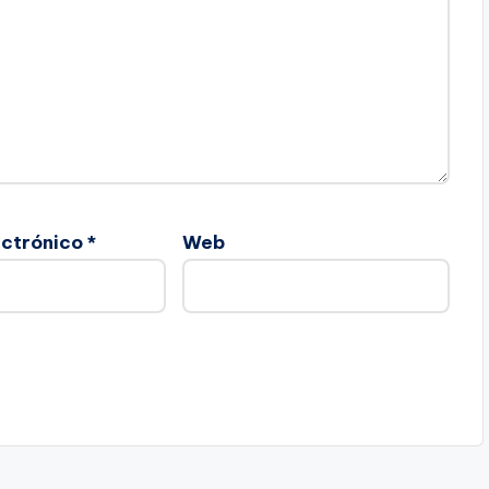
ectrónico
*
Web