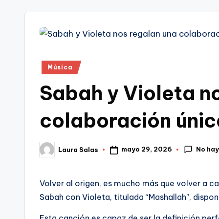
tr
i
Publicado
Música
en
Sabah y Violeta n
colaboración únic
No hay
mayo 29, 2026
Laura Salas
Publicado
por
Volver al origen, es mucho más que volver a casa
Sabah con Violeta, titulada “Mashallah”, disp
Esta canción es capaz de ser la definición perf