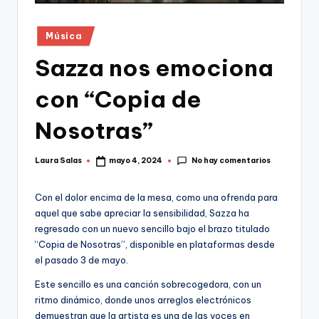
Publicado
Música
en
Sazza nos emociona
con “Copia de
Nosotras”
No hay comentarios
Laura Salas
mayo 4, 2024
Publicado
por
Con el dolor encima de la mesa, como una ofrenda para
aquel que sabe apreciar la sensibilidad, Sazza ha
regresado con un nuevo sencillo bajo el brazo titulado
“Copia de Nosotras”, disponible en plataformas desde
el pasado 3 de mayo.
Este sencillo es una canción sobrecogedora, con un
ritmo dinámico, donde unos arreglos electrónicos
demuestran que la artista es una de las voces en