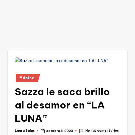
Publicado
Música
en
Sazza le saca brillo
al desamor en “LA
LUNA”
No hay comentarios
Laura Salas
octubre 3, 2023
Publicado