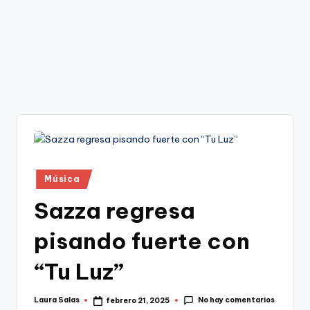
Publicado
Música
en
Sazza regresa
pisando fuerte con
“Tu Luz”
No hay comentarios
Laura Salas
febrero 21, 2025
Publicado