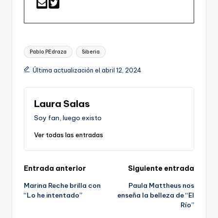
Etiquetas:
Pablo PEdraza
Siberia
Última actualización el abril 12, 2024
Laura Salas
Soy fan, luego existo
Ver todas las entradas
Navegación
Entrada anterior
Siguiente entrada
Marina Reche brilla con
Paula Mattheus nos
de
“Lo he intentado”
enseña la belleza de “El
Río”
entradas