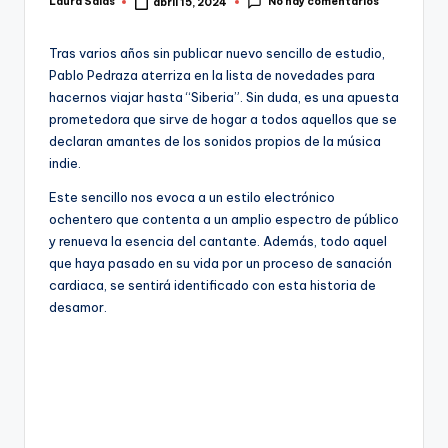
No hay comentarios
Laura Salas
abril 15, 2024
Publicado
por
Tras varios años sin publicar nuevo sencillo de estudio,
Pablo Pedraza aterriza en la lista de novedades para
hacernos viajar hasta “Siberia”. Sin duda, es una apuesta
prometedora que sirve de hogar a todos aquellos que se
declaran amantes de los sonidos propios de la música
indie.
Este sencillo nos evoca a un estilo electrónico
ochentero que contenta a un amplio espectro de público
y renueva la esencia del cantante. Además, todo aquel
que haya pasado en su vida por un proceso de sanación
cardiaca, se sentirá identificado con esta historia de
desamor.