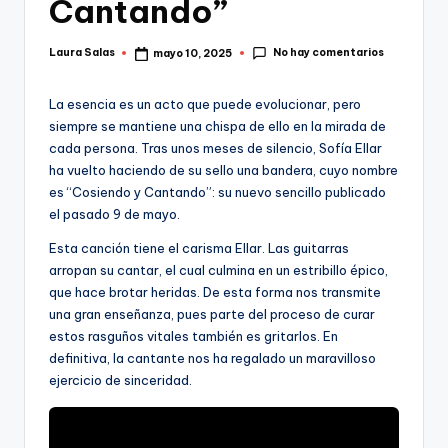
Cantando”
No hay comentarios
Laura Salas
mayo 10, 2025
Publicado
por
La esencia es un acto que puede evolucionar, pero
siempre se mantiene una chispa de ello en la mirada de
cada persona. Tras unos meses de silencio, Sofía Ellar
ha vuelto haciendo de su sello una bandera, cuyo nombre
es “Cosiendo y Cantando”: su nuevo sencillo publicado
el pasado 9 de mayo.
Esta canción tiene el carisma Ellar. Las guitarras
arropan su cantar, el cual culmina en un estribillo épico,
que hace brotar heridas. De esta forma nos transmite
una gran enseñanza, pues parte del proceso de curar
estos rasguños vitales también es gritarlos. En
definitiva, la cantante nos ha regalado un maravilloso
ejercicio de sinceridad.