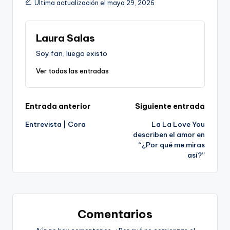
Última actualización el mayo 29, 2026
Laura Salas
Soy fan, luego existo
Ver todas las entradas
Navegación
Entrada anterior
Siguiente entrada
Entrevista | Cora
La La Love You
de
describen el amor en
“¿Por qué me miras
entradas
así?”
Comentarios