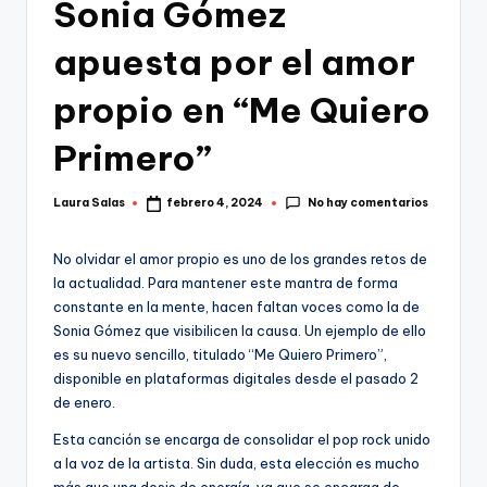
Sonia Gómez
apuesta por el amor
propio en “Me Quiero
Primero”
No hay comentarios
Laura Salas
febrero 4, 2024
Publicado
por
No olvidar el amor propio es uno de los grandes retos de
la actualidad. Para mantener este mantra de forma
constante en la mente, hacen faltan voces como la de
Sonia Gómez que visibilicen la causa. Un ejemplo de ello
es su nuevo sencillo, titulado “Me Quiero Primero”,
disponible en plataformas digitales desde el pasado 2
de enero.
Esta canción se encarga de consolidar el pop rock unido
a la voz de la artista. Sin duda, esta elección es mucho
más que una dosis de energía, ya que se encarga de