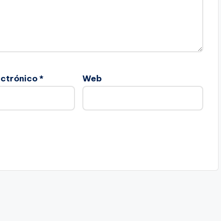
ectrónico
*
Web