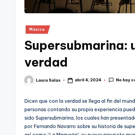
Publicado
Música
en
Supersubmarina: un
verdad
No hay c
abril 4, 2024
Laura Salas
Publicado
por
Dicen que con la verdad se llega al fin del mu
personas contando su propia experiencia puede
sido Supersubmarina, los cuales han presentado
por Fernando Navarro sobre su historia de supe
así como “La Maqueta”, su nuevo proyecto mus