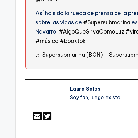
Así ha sido la rueda de prensa de la pre
sobre las vidas de
#Supersubmarina
es
Navarro:
#AlgoQueSirvaComoLuz
#vira
#música
#booktok
♬ Supersubmarina (BCN) – Supersubm
Laura Salas
Soy fan, luego existo