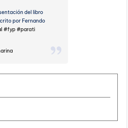
sentación del libro
crito por Fernando
l
#fyp
#parati
arina